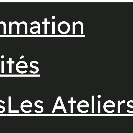
mmation
ités
s
Les Atelier