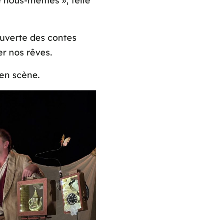
e nous-mêmes », telle
uverte des contes
er nos rêves.
en scène.