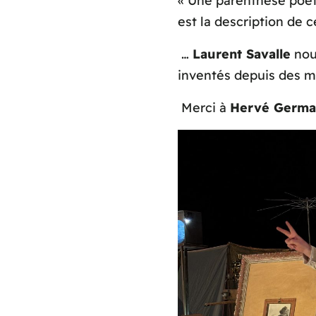
« Une parenthèse poéti
est la description de 
…
Laurent Savalle
nou
inventés depuis des mi
Merci à
Hervé Germa